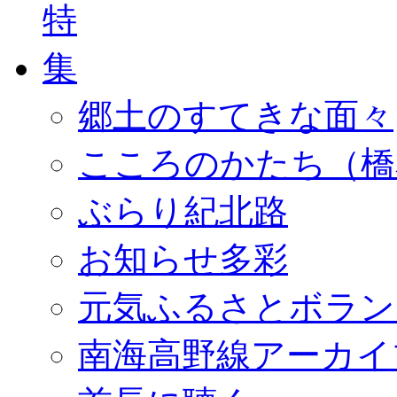
郷土のすてきな面々
こころのかたち（橋
ぶらり紀北路
お知らせ多彩
元気ふるさとボラン
南海高野線アーカイ