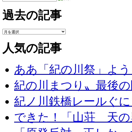
過去の記事
人気の記事
ああ「紀の川祭」よう
紀の川まつり〟最後の
紀ノ川鉄橋レールぐに
できた！「山荘 天の