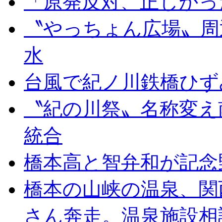
「原発反対、正しかっ
〝やっちょん広場〟周
水
台風で紀ノ川鉄橋ひず
〝紀の川祭〟名称変え
統合
橋本高と智弁和が記念
橋本の山峡の温泉、関
さん奔走。温泉施設相