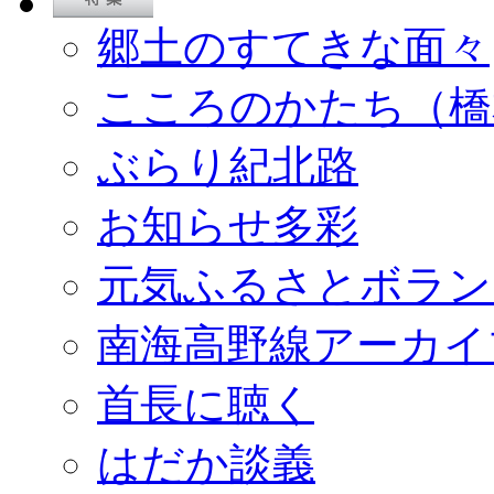
郷土のすてきな面々
こころのかたち（橋
ぶらり紀北路
お知らせ多彩
元気ふるさとボラン
南海高野線アーカイ
首長に聴く
はだか談義