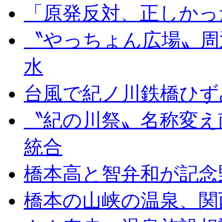
「原発反対、正しかっ
〝やっちょん広場〟周
水
台風で紀ノ川鉄橋ひず
〝紀の川祭〟名称変え
統合
橋本高と智弁和が記念
橋本の山峡の温泉、関