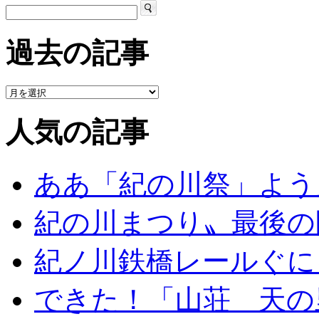
過去の記事
人気の記事
ああ「紀の川祭」よう
紀の川まつり〟最後の
紀ノ川鉄橋レールぐに
できた！「山荘 天の