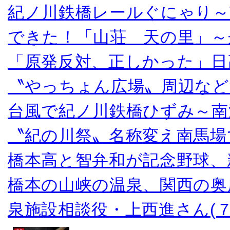
紀ノ川鉄橋レールぐにゃり～
できた！「山荘 天の里」～
「原発反対、正しかった」日
〝やっちょん広場〟周辺など
台風で紀ノ川鉄橋ひずみ～南
〝紀の川祭〟名称変え南馬場
橋本高と智弁和が記念野球、
橋本の山峡の温泉、関西の奥
泉施設相談役・上西進さん(７