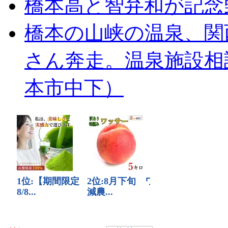
橋本高と智弁和が記念
橋本の山峡の温泉、関
さん奔走。温泉施設相
本市中下）