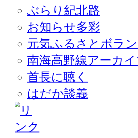
ぶらり紀北路
お知らせ多彩
元気ふるさとボラン
南海高野線アーカイ
首長に聴く
はだか談義