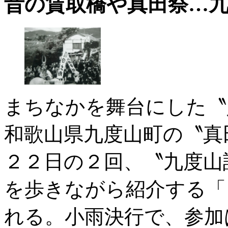
昔の賃取橋や真田祭…
まちなかを舞台にした〝
和歌山県九度山町の〝真
２２日の２回、〝九度山
を歩きながら紹介する「
れる。小雨決行で、参加