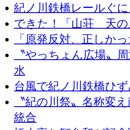
紀ノ川鉄橋レールぐに
できた！「山荘 天の
「原発反対、正しかっ
〝やっちょん広場〟周
水
台風で紀ノ川鉄橋ひず
〝紀の川祭〟名称変え
統合