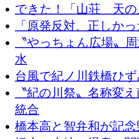
できた！「山荘 天の
「原発反対、正しかっ
〝やっちょん広場〟周
水
台風で紀ノ川鉄橋ひず
〝紀の川祭〟名称変え
統合
橋本高と智弁和が記念