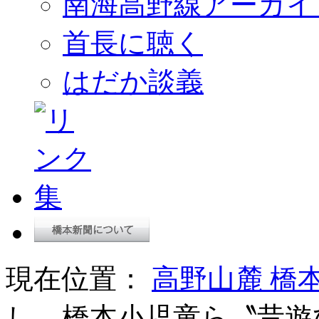
南海高野線アーカイ
首長に聴く
はだか談義
現在位置：
高野山麓 橋
し…橋本小児童ら〝昔遊