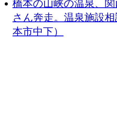
橋本の山峡の温泉、関
さん奔走。温泉施設相
本市中下）