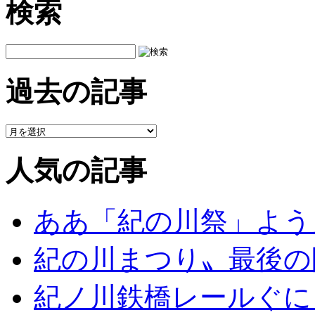
検索
過去の記事
人気の記事
ああ「紀の川祭」よう
紀の川まつり〟最後の
紀ノ川鉄橋レールぐに