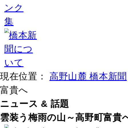
現在位置：
高野山麓 橋本新聞
富貴へ
ニュース & 話題
雲装う梅雨の山～高野町富貴