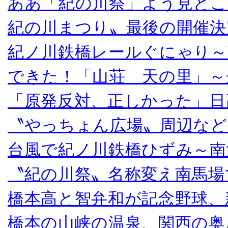
ああ「紀の川祭」よう見とこ
紀の川まつり〟最後の開催決
紀ノ川鉄橋レールぐにゃり～
できた！「山荘 天の里」～
「原発反対、正しかった」日
〝やっちょん広場〟周辺など
台風で紀ノ川鉄橋ひずみ～南
〝紀の川祭〟名称変え南馬場
橋本高と智弁和が記念野球、
橋本の山峡の温泉、関西の奥