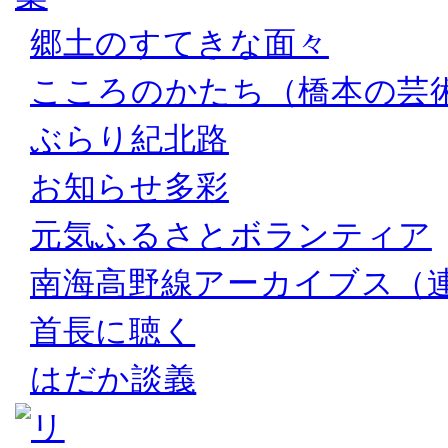
郷土のすてきな面々
こころのかたち（橋本の芸
ぶらり紀北路
お知らせ多彩
元気ふるさとボランティア
南海高野線アーカイブス（
首長に聴く
はだか談義