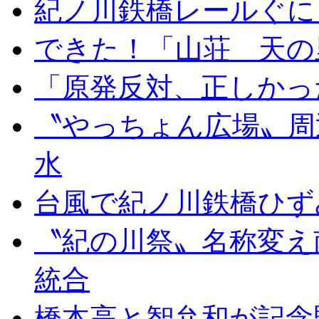
紀ノ川鉄橋レールぐに
できた！「山荘 天の
「原発反対、正しかっ
〝やっちょん広場〟周
水
台風で紀ノ川鉄橋ひず
〝紀の川祭〟名称変え
統合
橋本高と智弁和が記念