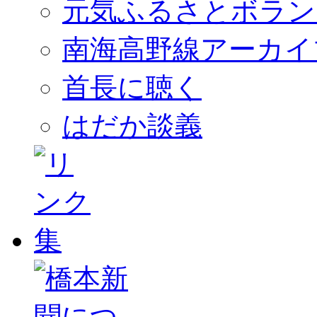
元気ふるさとボラン
南海高野線アーカイ
首長に聴く
はだか談義