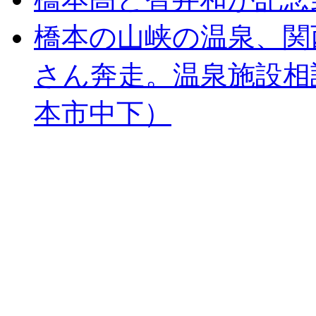
橋本の山峡の温泉、関
さん奔走。温泉施設相
本市中下）