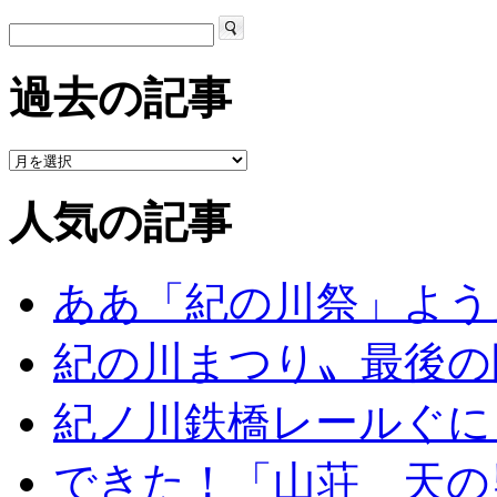
過去の記事
人気の記事
ああ「紀の川祭」よう
紀の川まつり〟最後の
紀ノ川鉄橋レールぐに
できた！「山荘 天の