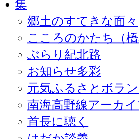
郷土のすてきな面々
こころのかたち（橋
ぶらり紀北路
お知らせ多彩
元気ふるさとボラン
南海高野線アーカイ
首長に聴く
はだか談義