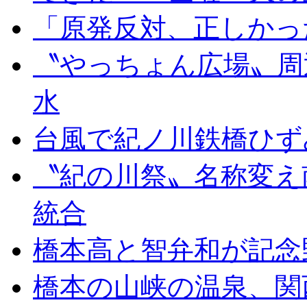
「原発反対、正しかっ
〝やっちょん広場〟周
水
台風で紀ノ川鉄橋ひず
〝紀の川祭〟名称変え
統合
橋本高と智弁和が記念
橋本の山峡の温泉、関