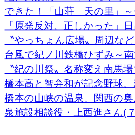
できた！「山荘 天の里」～
「原発反対、正しかった」日
〝やっちょん広場〟周辺など
台風で紀ノ川鉄橋ひずみ～南
〝紀の川祭〟名称変え南馬場
橋本高と智弁和が記念野球、
橋本の山峡の温泉、関西の奥
泉施設相談役・上西進さん(７