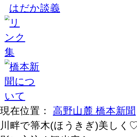
はだか談義
現在位置：
高野山麓 橋本新聞
川畔で箒木(ほうきぎ)美しく