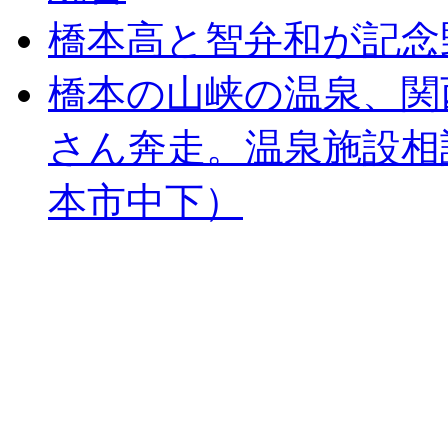
橋本高と智弁和が記念
橋本の山峡の温泉、関
さん奔走。温泉施設相
本市中下）