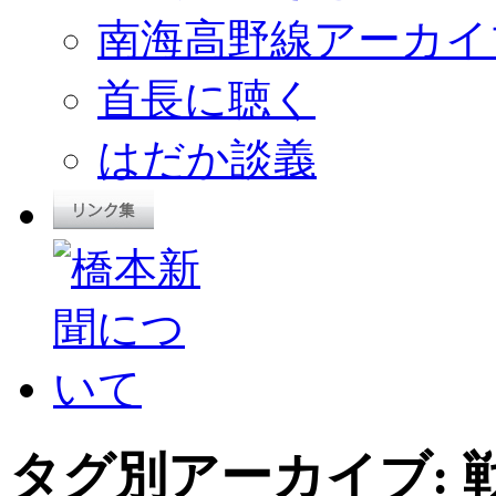
南海高野線アーカイ
首長に聴く
はだか談義
タグ別アーカイブ: