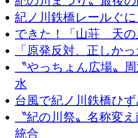
紀の川まつり〟最後の
紀ノ川鉄橋レールぐに
できた！「山荘 天の
「原発反対、正しかっ
〝やっちょん広場〟周
水
台風で紀ノ川鉄橋ひず
〝紀の川祭〟名称変え
統合