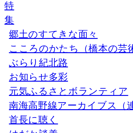
郷土のすてきな面々
こころのかたち（橋本の芸
ぶらり紀北路
お知らせ多彩
元気ふるさとボランティア
南海高野線アーカイブス（
首長に聴く