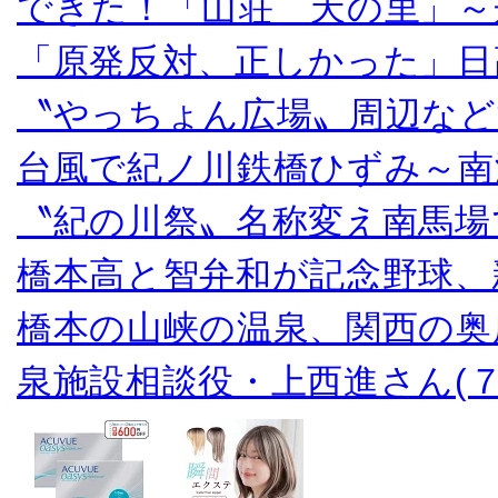
できた！「山荘 天の里」～
「原発反対、正しかった」日
〝やっちょん広場〟周辺など
台風で紀ノ川鉄橋ひずみ～南
〝紀の川祭〟名称変え南馬場
橋本高と智弁和が記念野球、
橋本の山峡の温泉、関西の奥
泉施設相談役・上西進さん(７