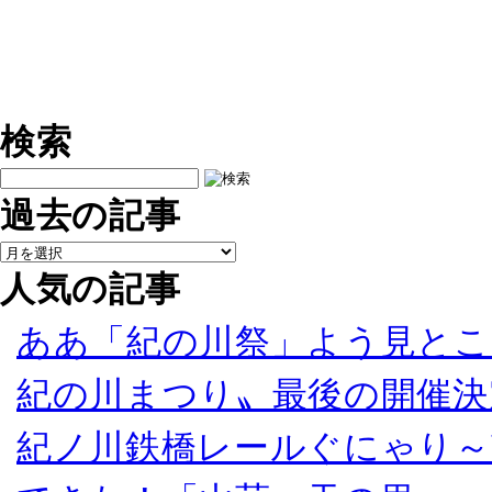
検索
過去の記事
人気の記事
ああ「紀の川祭」よう見とこ
紀の川まつり〟最後の開催決
紀ノ川鉄橋レールぐにゃり～