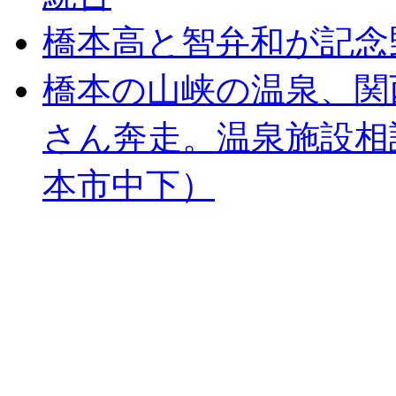
橋本高と智弁和が記念
橋本の山峡の温泉、関
さん奔走。温泉施設相
本市中下）