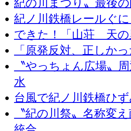
紀の川まつり〟最後の
紀ノ川鉄橋レールぐに
できた！「山荘 天の
「原発反対、正しかっ
〝やっちょん広場〟周
水
台風で紀ノ川鉄橋ひず
〝紀の川祭〟名称変え
統合