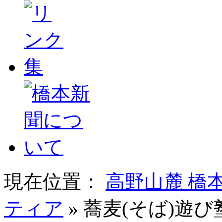
現在位置：
高野山麓 橋
ティア
» 蕎麦(そば)遊