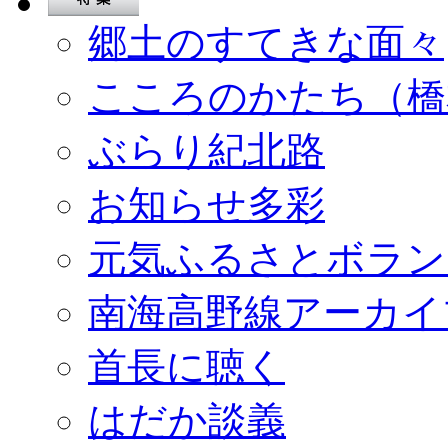
郷土のすてきな面々
こころのかたち（橋
ぶらり紀北路
お知らせ多彩
元気ふるさとボラン
南海高野線アーカイ
首長に聴く
はだか談義