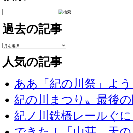
過去の記事
人気の記事
ああ「紀の川祭」よう
紀の川まつり〟最後の
紀ノ川鉄橋レールぐに
できた！「山荘 天の