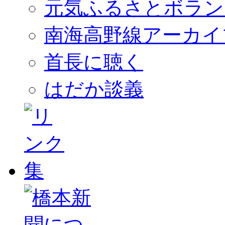
元気ふるさとボラン
南海高野線アーカイ
首長に聴く
はだか談義