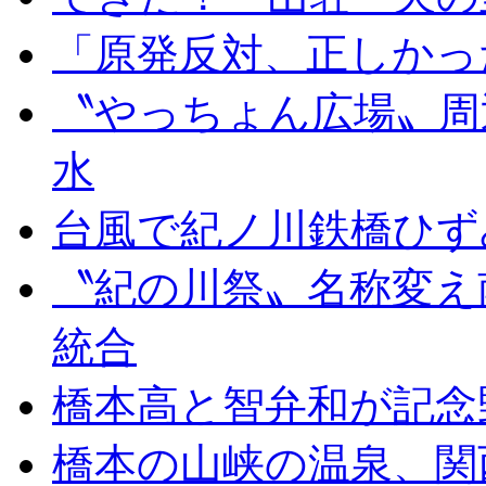
「原発反対、正しかっ
〝やっちょん広場〟周
水
台風で紀ノ川鉄橋ひず
〝紀の川祭〟名称変え
統合
橋本高と智弁和が記念
橋本の山峡の温泉、関