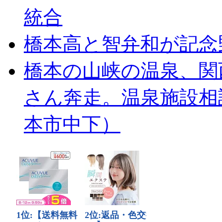
統合
橋本高と智弁和が記念
橋本の山峡の温泉、関
さん奔走。温泉施設相
本市中下）