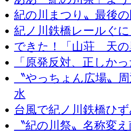
紀の川まつり〟最後の
紀ノ川鉄橋レールぐに
できた！「山荘 天の
「原発反対、正しかっ
〝やっちょん広場〟周
水
台風で紀ノ川鉄橋ひず
〝紀の川祭〟名称変え