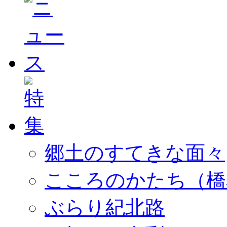
郷土のすてきな面々
こころのかたち（橋
ぶらり紀北路