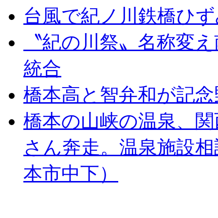
台風で紀ノ川鉄橋ひず
〝紀の川祭〟名称変え
統合
橋本高と智弁和が記念
橋本の山峡の温泉、関
さん奔走。温泉施設相
本市中下）