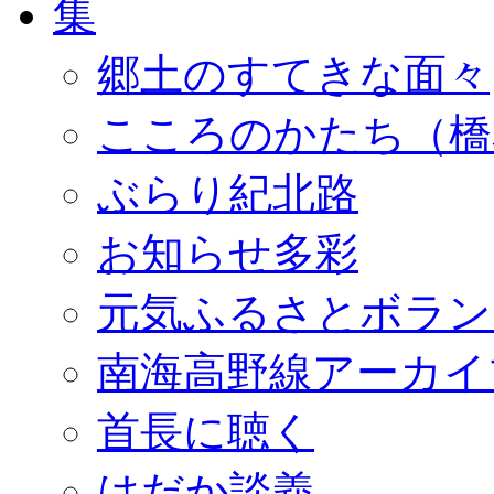
郷土のすてきな面々
こころのかたち（橋
ぶらり紀北路
お知らせ多彩
元気ふるさとボラン
南海高野線アーカイ
首長に聴く
はだか談義