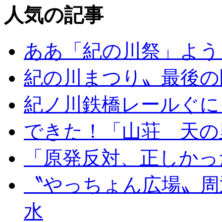
人気の記事
ああ「紀の川祭」よう
紀の川まつり〟最後の
紀ノ川鉄橋レールぐに
できた！「山荘 天の
「原発反対、正しかっ
〝やっちょん広場〟周
水