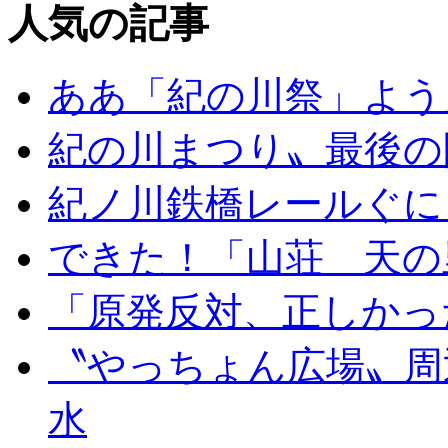
人気の記事
ああ「紀の川祭」よう
紀の川まつり〟最後の
紀ノ川鉄橋レールぐに
できた！「山荘 天の
「原発反対、正しかっ
〝やっちょん広場〟周
水