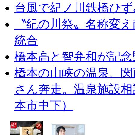
台風で紀ノ川鉄橋ひず
〝紀の川祭〟名称変え
統合
橋本高と智弁和が記念
橋本の山峡の温泉、関
さん奔走。温泉施設相
本市中下）