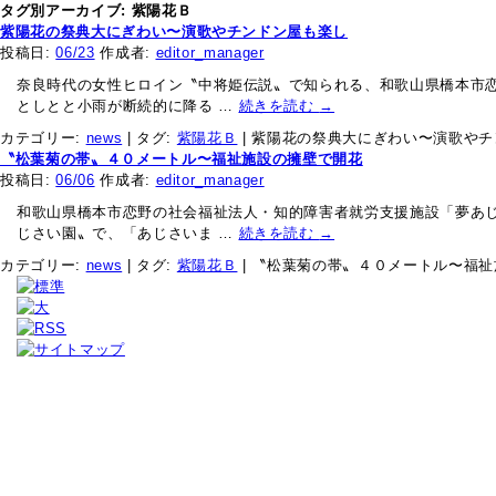
タグ別アーカイブ:
紫陽花Ｂ
紫陽花の祭典大にぎわい〜演歌やチンドン屋も楽し
投稿日:
06/23
作成者:
editor_manager
奈良時代の女性ヒロイン〝中将姫伝説〟で知られる、和歌山県橋本市恋
としとと小雨が断続的に降る …
続きを読む
→
カテゴリー:
news
|
タグ:
紫陽花Ｂ
|
紫陽花の祭典大にぎわい〜演歌やチ
〝松葉菊の帯〟４０メートル〜福祉施設の擁壁で開花
投稿日:
06/06
作成者:
editor_manager
和歌山県橋本市恋野の社会福祉法人・知的障害者就労支援施設「夢あじ
じさい園〟で、「あじさいま …
続きを読む
→
カテゴリー:
news
|
タグ:
紫陽花Ｂ
|
〝松葉菊の帯〟４０メートル〜福祉