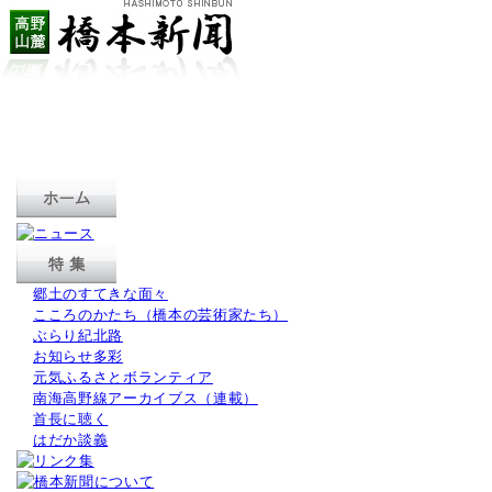
郷土のすてきな面々
こころのかたち（橋本の芸術家たち）
ぶらり紀北路
お知らせ多彩
元気ふるさとボランティア
南海高野線アーカイブス（連載）
首長に聴く
はだか談義