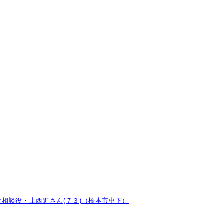
相談役・上西進さん(７３)（橋本市中下）