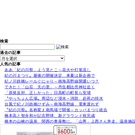
検索
過去の記事
人気の記事
ああ「紀の川祭」よう見とこ～花火や灯篭流し
紀の川まつり〟最後の開催決定…来夏は新企画で
紀ノ川鉄橋レールぐにゃり～南海高野線開通いつ？
できた！「山荘 天の里」～丹生都比売神社近く
「原発反対、正しかった」日高町の町長ら安堵
〝やっちょん広場〟周辺など浸水～消防、必死の排水
台風で紀ノ川鉄橋ひずみ～南海高野線、電車渡れず
〝紀の川祭〟名称変え南馬場で開催～カッパまつり統合
橋本高と智弁和が記念野球、新グラウンド祝完成
橋本の山峡の温泉、関西の奥座敷に。「山男」上西さん奔走。温泉施設